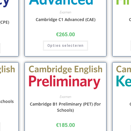
Examen
Cambridge C1 Advanced (CAE)
C
(CPE)
€
265.00
Opties selecteren
Examen
schools
Cambridge B1 Preliminary (PET) (for
Schools)
€
185.00