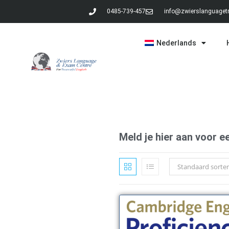
0485-739-457
info@zwierslanguagetr
Nederlands
Meld je hier aan voor 
Standaard sorter