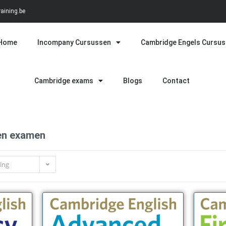
aining.be
Home
Incompany Cursussen
Cambridge Engels Cursu
Cambridge exams
Blogs
Contact
een examen
ing