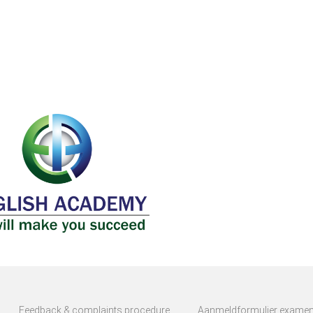
Feedback & complaints procedure
Aanmeldformulier exame