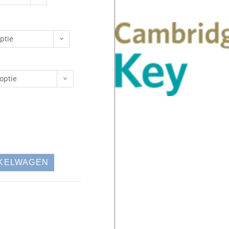
ptie
optie
NKELWAGEN