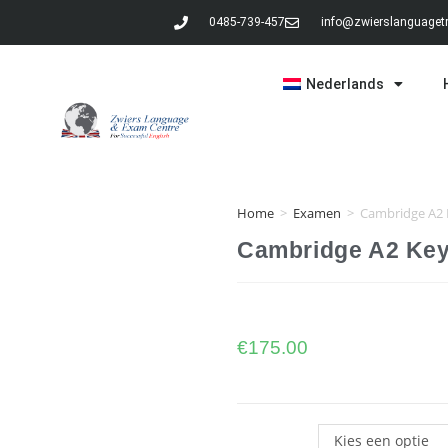
0485-739-457
info@zwierslanguagetr
Nederlands
Home
>
Examen
>
Cambridge A2 
Cambridge A2 Key
€
175.00
Kies een optie