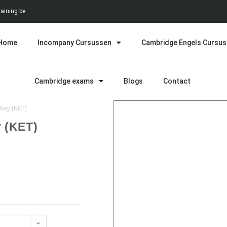
aining.be
Home
Incompany Cursussen
Cambridge Engels Cursu
Cambridge exams
Blogs
Contact
Key (KET)
 (KET)